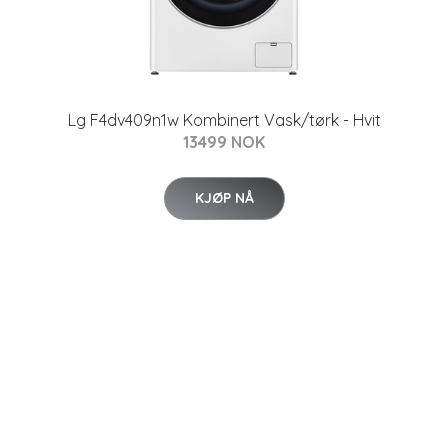
Lg F4dv409n1w Kombinert Vask/tørk - Hvit
13499 NOK
KJØP NÅ