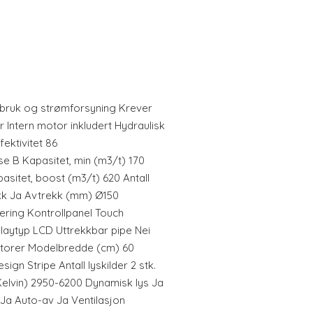
orbruk og strømforsyning Krever
or Intern motor inkludert Hydraulisk
fektivitet 86
se B Kapasitet, min (m3/t) 170
asitet, boost (m3/t) 620 Antall
kk Ja Avtrekk (mm) Ø150
ering Kontrollpanel Touch
playtyp LCD Uttrekkbar pipe Nei
latorer Modelbredde (cm) 60
ign Stripe Antall lyskilder 2 stk.
elvin) 2950-6200 Dynamisk lys Ja
 Ja Auto-av Ja Ventilasjon