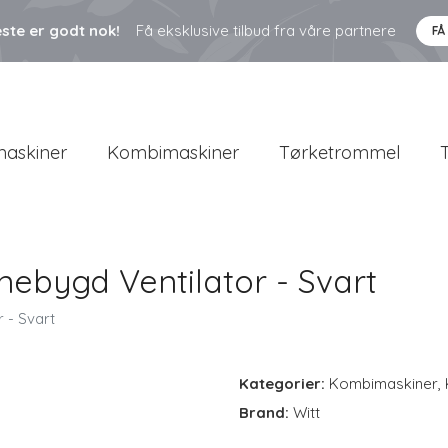
ste er godt nok!
Få eksklusive tilbud fra våre partnere
FÅ
askiner
Kombimaskiner
Tørketrommel
nebygd Ventilator - Svart
 - Svart
Kategorier:
Kombimaskiner
,
Brand:
Witt