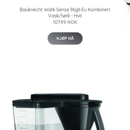
Bauknecht Watk Sense 96g6 Eu Kombinert
Vask/tørk - Hvit
10799 NOK
KJØP NÅ