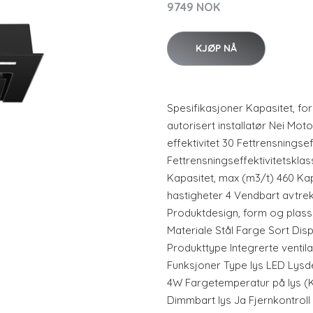
9749 NOK
KJØP NÅ
Spesifikasjoner Kapasitet, f
autorisert installatør Nei Mot
effektivitet 30 Fettrensningsef
Fettrensningseffektivitetsklas
Kapasitet, max (m3/t) 460 Kap
hastigheter 4 Vendbart avtre
Produktdesign, form og plass
Materiale Stål Farge Sort Dis
Produkttype Integrerte venti
Funksjoner Type lys LED Lysdes
4W Fargetemperatur på lys (K
Dimmbart lys Ja Fjernkontroll