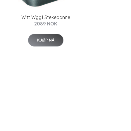
Witt Wgg1 Stekepanne
2089 NOK
KJØP NÅ