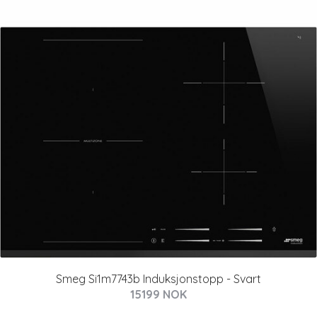
Smeg Si1m7743b Induksjonstopp - Svart
15199 NOK