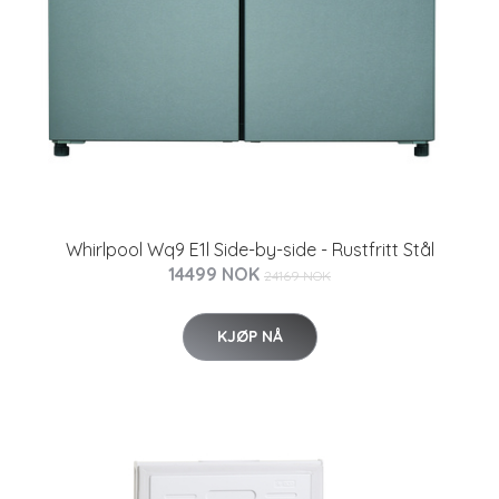
Whirlpool Wq9 E1l Side-by-side - Rustfritt Stål
14499 NOK
24169 NOK
KJØP NÅ