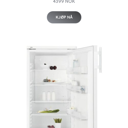
4399 NOK
KJØP NÅ