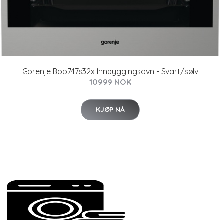
Gorenje Bop747s32x Innbyggingsovn - Svart/sølv
10999 NOK
KJØP NÅ