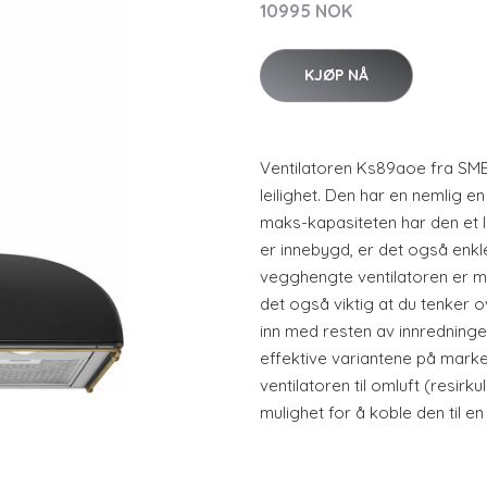
10995 NOK
KJØP NÅ
Ventilatoren Ks89aoe fra SME
leilighet. Den har en nemlig e
maks-kapasiteten har den et 
er innebygd, er det også enkl
vegghengte ventilatoren er me
det også viktig at du tenker o
inn med resten av innredning
effektive variantene på mark
ventilatoren til omluft (resirk
mulighet for å koble den til en