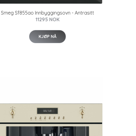
Smeg Sf855ao Innbyggingsovn - Antrasitt
11295 NOK
KJØP NÅ