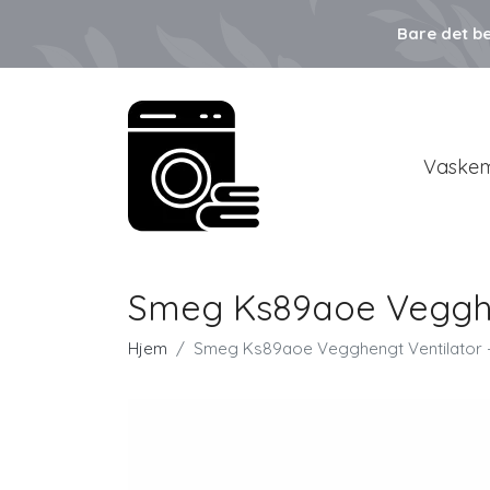
Bare det be
Vaskem
Smeg Ks89aoe Vegghen
Hjem
Smeg Ks89aoe Vegghengt Ventilator - 