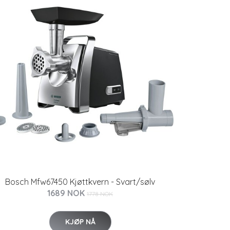
Bosch Mfw67450 Kjøttkvern - Svart/sølv
1689 NOK
1778 NOK
KJØP NÅ