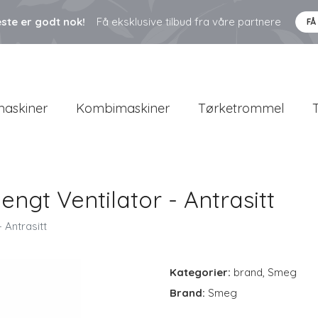
ste er godt nok!
Få eksklusive tilbud fra våre partnere
FÅ
askiner
Kombimaskiner
Tørketrommel
gt Ventilator - Antrasitt
Antrasitt
Kategorier:
brand
,
Smeg
Brand:
Smeg