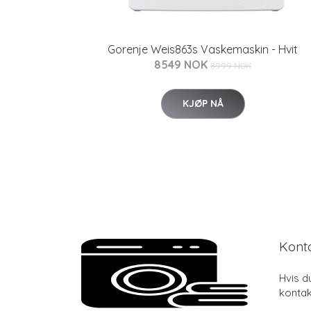
Gorenje Weis863s Vaskemaskin - Hvit
8549 NOK
8999 NOK
KJØP NÅ
Kont
Hvis d
kontak