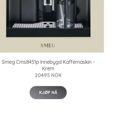
Smeg Cms8451p Innebygd Kaffemaskin -
Krem
20495 NOK
KJØP NÅ