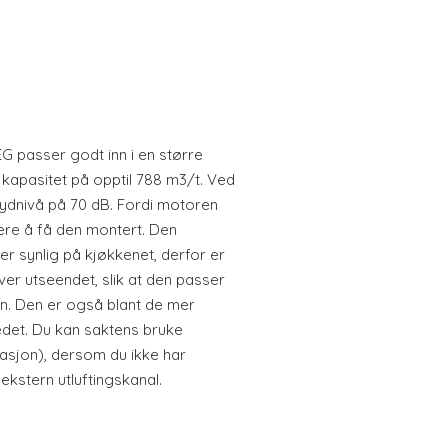
G passer godt inn i en større
n kapasitet på opptil 788 m3/t. Ved
lydnivå på 70 dB. Fordi motoren
ere å få den montert. Den
r synlig på kjøkkenet, derfor er
ver utseendet, slik at den passer
en. Den er også blant de mer
edet. Du kan saktens bruke
ulasjon), dersom du ikke har
 ekstern utluftingskanal.