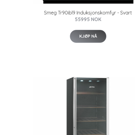
Smeg Tr90ibl9 Induksjonskomfyr - Svart
55995 NOK
KJØP NÅ