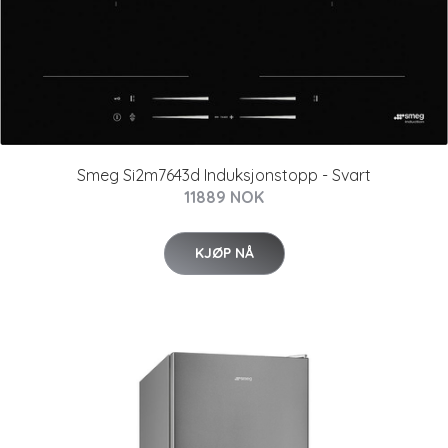
Smeg Si2m7643d Induksjonstopp - Svart
11889 NOK
KJØP NÅ