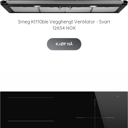
Smeg Kt110ble Vegghengt Ventilator - Svart
12654 NOK
KJØP NÅ