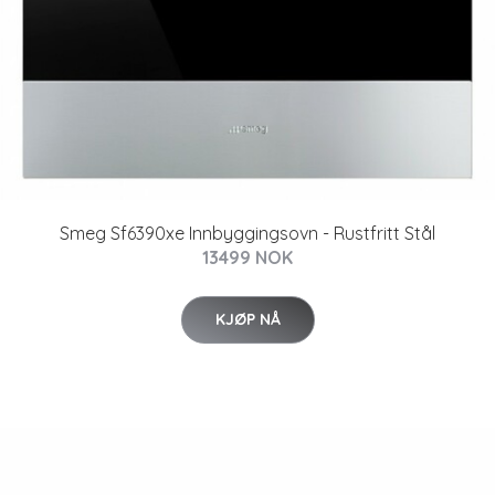
Smeg Sf6390xe Innbyggingsovn - Rustfritt Stål
13499 NOK
KJØP NÅ