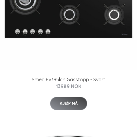
Smeg Pv395lcn Gasstopp - Svart
13989 NOK
KJØP NÅ