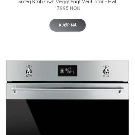
Smeg Kfab75wh Vegghengt Ventilator - Hvit
17995 NOK
KJØP NÅ