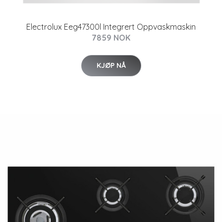
Electrolux Eeg47300l Integrert Oppvaskmaskin
7859 NOK
KJØP NÅ