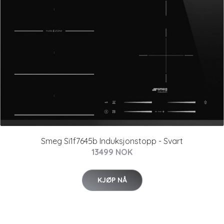
Smeg Si1f7645b Induksjonstopp - Svart
13499 NOK
KJØP NÅ