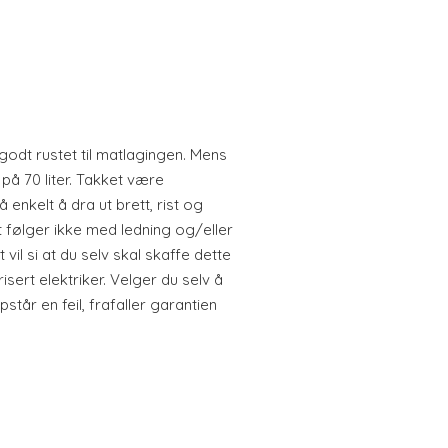
odt rustet til matlagingen. Mens
å 70 liter. Takket være
 enkelt å dra ut brett, rist og
 følger ikke med ledning og/eller
 vil si at du selv skal skaffe dette
sert elektriker. Velger du selv å
tår en feil, frafaller garantien