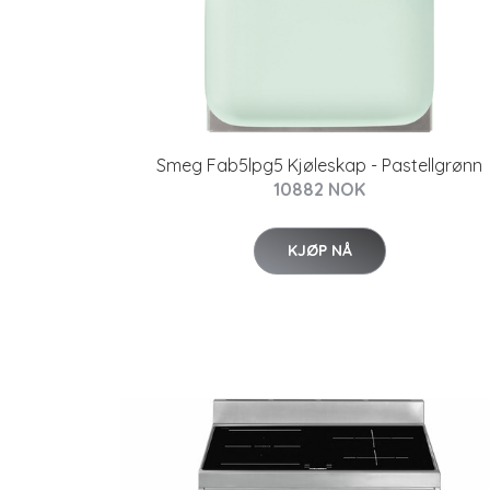
Smeg Fab5lpg5 Kjøleskap - Pastellgrønn
10882 NOK
KJØP NÅ