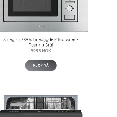
Smeg Fmi020x Innebygde Mikroovner -
Rustfritt Stål
9995 NOK
KJØP NÅ