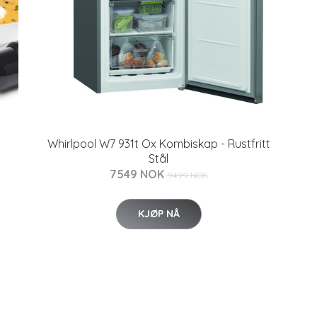
Whirlpool W7 931t Ox Kombiskap - Rustfritt
Stål
7549 NOK
9499 NOK
KJØP NÅ