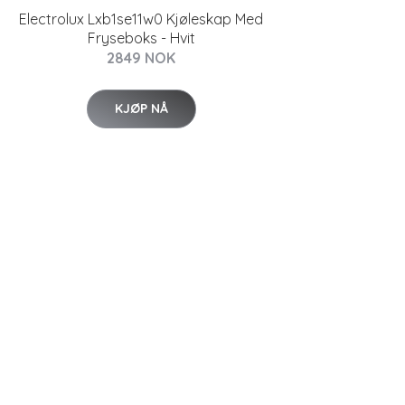
Electrolux Lxb1se11w0 Kjøleskap Med
Fryseboks - Hvit
2849 NOK
KJØP NÅ