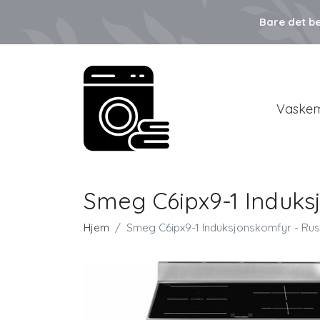
Bare det be
Vaskem
Smeg C6ipx9-1 Induksj
Hjem
Smeg C6ipx9-1 Induksjonskomfyr - Rustf