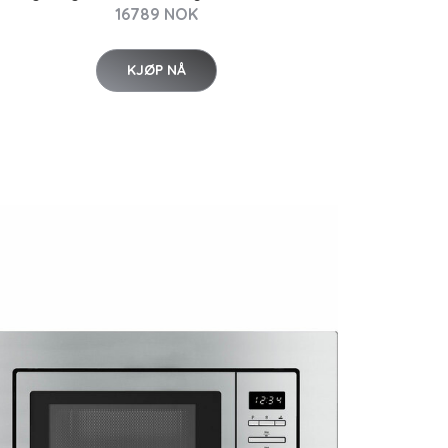
16789 NOK
KJØP NÅ