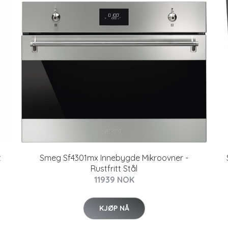
t
Smeg Sf4301mx Innebygde Mikroovner -
Rustfritt Stål
11939 NOK
KJØP NÅ