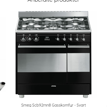
Smeg Scb92mn8 Gasskomfyr - Svart