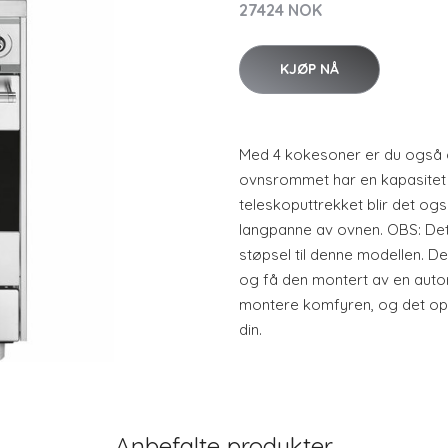
27424 NOK
KJØP NÅ
Med 4 kokesoner er du også g
ovnsrommet har en kapasitet p
teleskoputtrekket blir det også
langpanne av ovnen. OBS: Det
støpsel til denne modellen. Det
og få den montert av en autori
montere komfyren, og det opps
din.
Anbefalte produkter