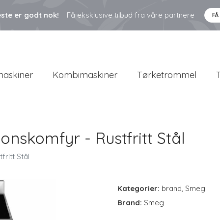
ste er godt nok!
Få eksklusive tilbud fra våre partnere
FÅ
askiner
Kombimaskiner
Tørketrommel
onskomfyr - Rustfritt Stål
ritt Stål
Kategorier:
brand
,
Smeg
Brand:
Smeg