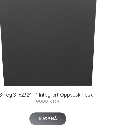
Smeg Stl62324lfr1 Integrert Oppvaskmaskin
9999 NOK
KJØP NÅ