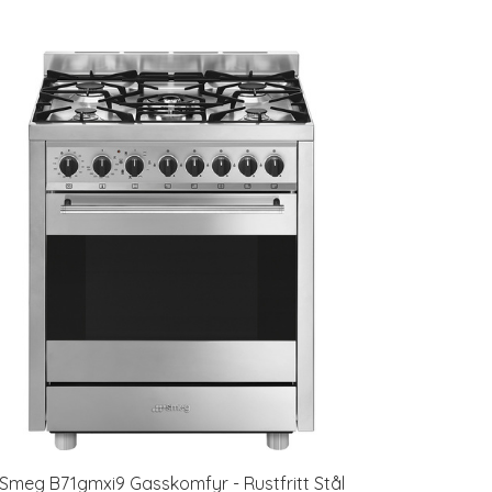
Smeg B71gmxi9 Gasskomfyr - Rustfritt Stål