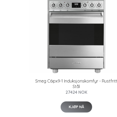
Smeg C6ipx9-1 Induksjonskomfyr - Rustfrit
Stål
27424 NOK
KJØP NÅ