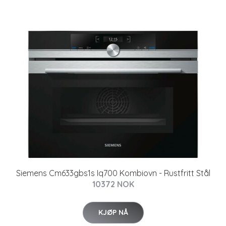
Siemens Cm633gbs1s Iq700 Kombiovn - Rustfritt Stål
10372 NOK
KJØP NÅ