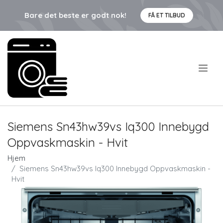
Bare det beste er godt nok!
FÅ ET TILBUD
.
Siemens Sn43hw39vs Iq300 Innebygd
Oppvaskmaskin - Hvit
Hjem
Siemens Sn43hw39vs Iq300 Innebygd Oppvaskmaskin -
Hvit