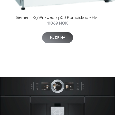
Siemens Kg39nxweb Iq300 Kombiskap - Hvit
11069 NOK
KJØP NÅ