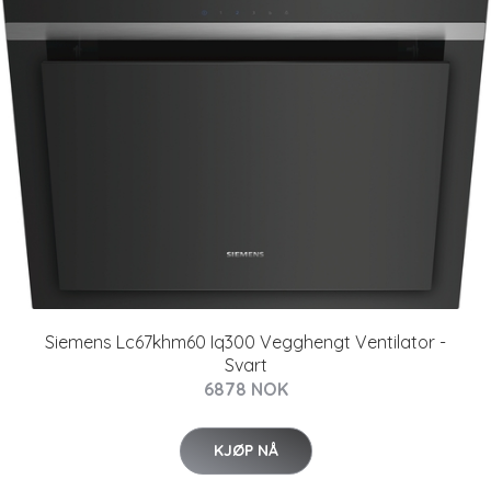
Siemens Lc67khm60 Iq300 Vegghengt Ventilator -
Svart
6878 NOK
KJØP NÅ