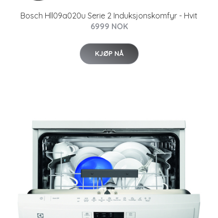
Bosch Hll09a020u Serie 2 Induksjonskomfyr - Hvit
6999 NOK
KJØP NÅ