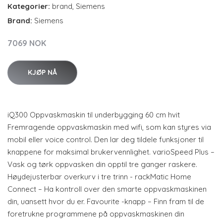
Kategorier:
brand
,
Siemens
Brand:
Siemens
7069 NOK
KJØP NÅ
iQ300 Oppvaskmaskin til underbygging 60 cm hvit
Fremragende oppvaskmaskin med wifi, som kan styres via
mobil eller voice control. Den lar deg tildele funksjoner til
knappene for maksimal brukervennlighet. varioSpeed Plus –
Vask og tørk oppvasken din opptil tre ganger raskere.
Høydejusterbar overkurv i tre trinn - rackMatic Home
Connect – Ha kontroll over den smarte oppvaskmaskinen
din, uansett hvor du er. Favourite -knapp – Finn fram til de
foretrukne programmene på oppvaskmaskinen din