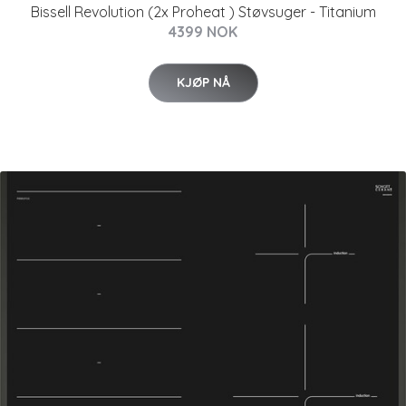
Bissell Revolution (2x Proheat ) Støvsuger - Titanium
4399 NOK
KJØP NÅ