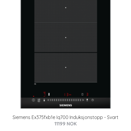
Siemens Ex375fxb1e Iq700 Induksjonstopp - Svart
11199 NOK