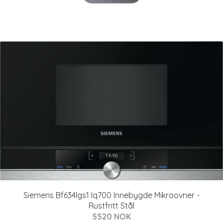
Siemens Bf634lgs1 Iq700 Innebygde Mikroovner -
Rustfritt Stål
5520 NOK