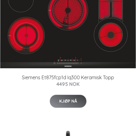
Siemens Et875fcp1d Iq300 Keramisk Topp
4495 NOK
KJØP NÅ