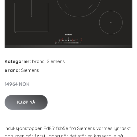
Kategorier:
brand
,
Siemens
Brand:
Siemens
14964 NOK
KJØP NÅ
Induksjonstoppen Ed851fsb5e fra Siemens varmes lynraskt
opp, men går først i gang når det står en kasserolle på