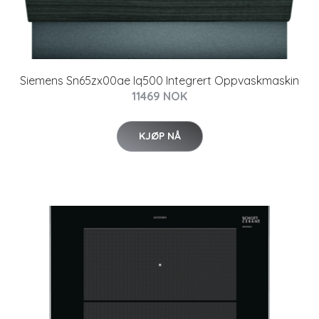
Siemens Sn65zx00ae Iq500 Integrert Oppvaskmaskin
11469 NOK
KJØP NÅ