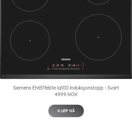
Siemens Eh651feb1e Iq100 Induksjonstopp - Svart
4999 NOK
KJØP NÅ