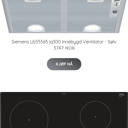
Siemens Lb55565 Iq300 Innebygd Ventilator - Sølv
3747 NOK
KJØP NÅ