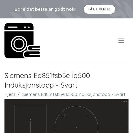
Bare det beste er godt nok!
FÅ ET TILBUD
.
Siemens Ed851fsb5e Iq500
Induksjonstopp - Svart
Hjem
Siemens Ed851fsb5e Iq500 Induksjonstopp - Svart