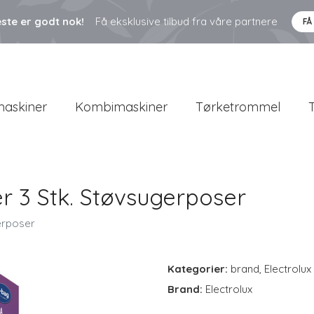
ste er godt nok!
Få eksklusive tilbud fra våre partnere
FÅ
askiner
Kombimaskiner
Tørketrommel
er 3 Stk. Støvsugerposer
gerposer
Kategorier:
brand
,
Electrolux
Brand:
Electrolux