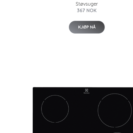
Støvsuger
367 NOK
KJØP NÅ