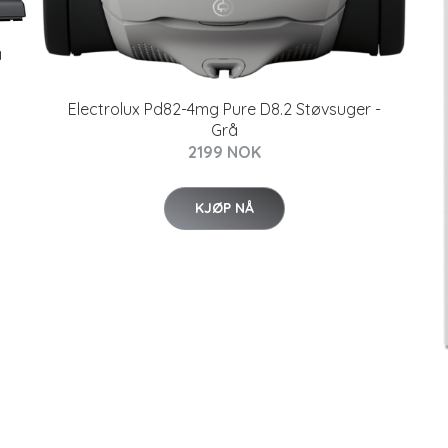
å
Electrolux Pd82-4mg Pure D8.2 Støvsuger -
Grå
2199 NOK
KJØP NÅ