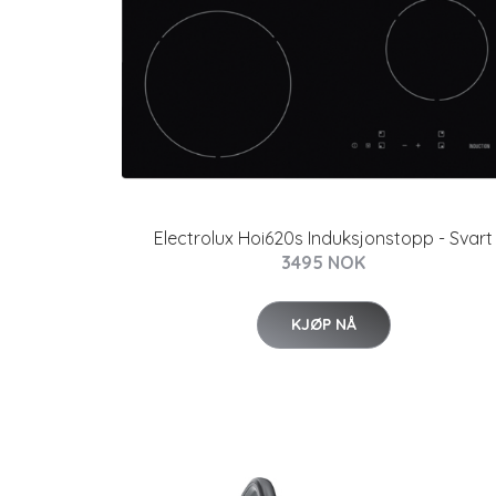
Electrolux Hoi620s Induksjonstopp - Svart
3495 NOK
KJØP NÅ