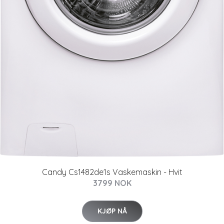
Candy Cs1482de1s Vaskemaskin - Hvit
3799 NOK
KJØP NÅ