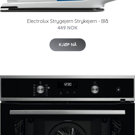
Electrolux Strygejern Strykejern - Blå
449 NOK
KJØP NÅ