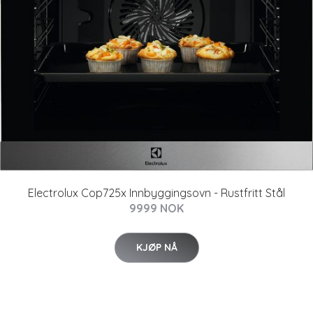
Electrolux Cop725x Innbyggingsovn - Rustfritt Stål
9999 NOK
KJØP NÅ