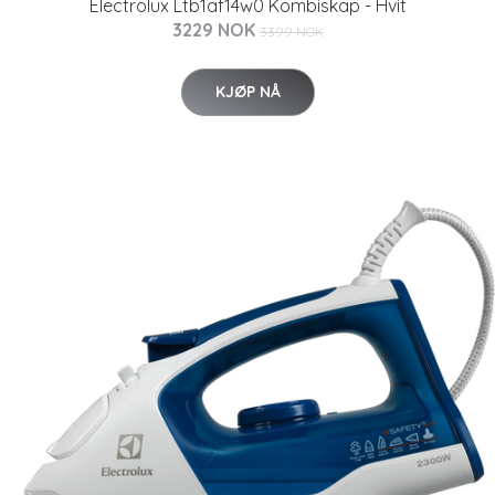
Electrolux Ltb1af14w0 Kombiskap - Hvit
3229 NOK
3399 NOK
KJØP NÅ