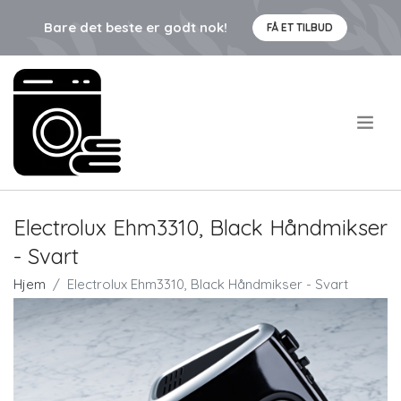
Bare det beste er godt nok!
FÅ ET TILBUD
.
Electrolux Ehm3310, Black Håndmikser
- Svart
Hjem
Electrolux Ehm3310, Black Håndmikser - Svart