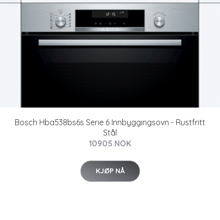
Bosch Hba538bs6s Serie 6 Innbyggingsovn - Rustfritt
Stål
10905 NOK
KJØP NÅ