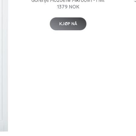
Gorenje Mo20e1w Mikroovn - Hvit
1379 NOK
KJØP NÅ