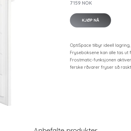
7159 NOK
KJØP NÅ
OptiSpace tilbyr ideell lagri
Fryseboksene kan alle tas ut f
Frostmatic-funksjonen aktiver
ferske råvarer fryser så rask
Anbefalte produkter