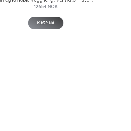
Smeg Kt110ble Vegghengt Ventilator - Svart
12654 NOK
KJØP NÅ