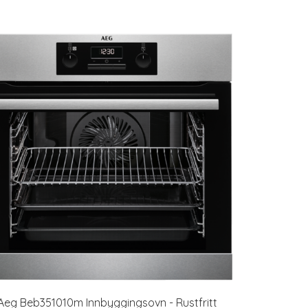
Aeg Beb351010m Innbyggingsovn - Rustfritt