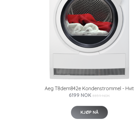
Aeg T8dem842e Kondenstrommel - Hvit
6199 NOK
8859 NOK
KJØP NÅ