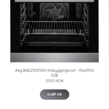
Aeg Beb230010m Innbyggingsovn - Rustfritt
Stål
5150 NOK
KJØP NÅ