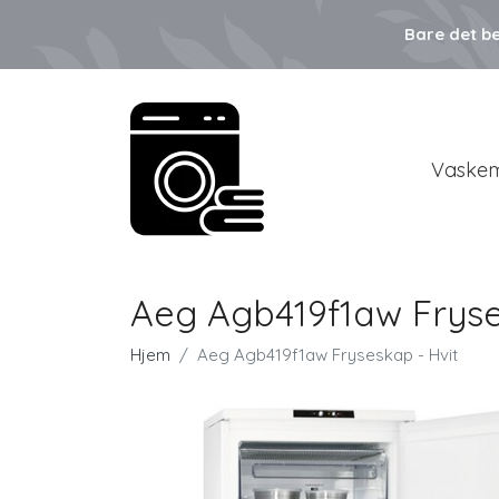
Bare det be
Vaskem
Aeg Agb419f1aw Fryse
Hjem
Aeg Agb419f1aw Fryseskap - Hvit