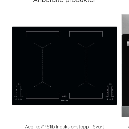
Aeg Ike74451ib Induksjonstopp - Svart