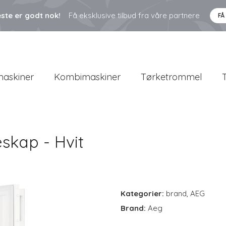
ste er godt nok!
Få eksklusive tilbud fra våre partnere
FÅ
askiner
Kombimaskiner
Tørketrommel
skap - Hvit
Kategorier:
brand
,
AEG
Brand:
Aeg