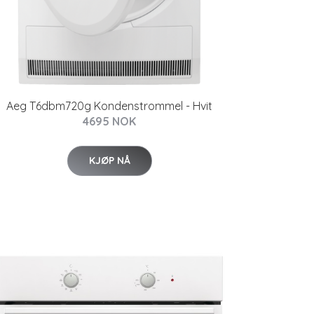
Aeg T6dbm720g Kondenstrommel - Hvit
4695 NOK
KJØP NÅ