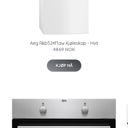
Aeg Rkb524f1aw Kjøleskap - Hvit
4869 NOK
KJØP NÅ